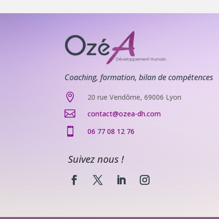
Coaching, formation, bilan de compétences

20 rue Vendôme, 69006 Lyon

contact@ozea-dh.com

06 77 08 12 76
Suivez nous !