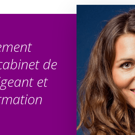
ement
cabinet de
igeant et
rmation
.