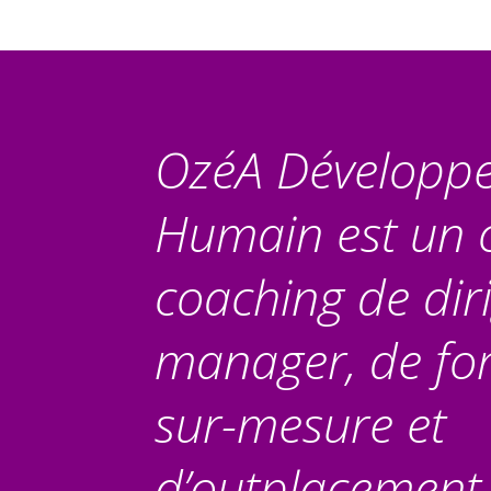
OzéA Développ
Humain est un 
coaching de dir
manager, de fo
sur-mesure et
d’outplacement